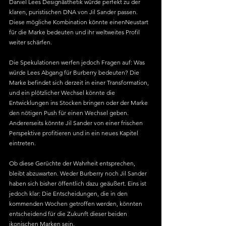
Daniel Lees Designästhetik würde perfekt zu der 
klaren, puristischen DNA von Jil Sander passen. 
Diese mögliche Kombination könnte einenNeustart 
für die Marke bedeuten und ihr weltweites Profil 
weiter schärfen.
Die Spekulationen werfen jedoch Fragen auf: Was 
würde Lees Abgang für Burberry bedeuten? Die 
Marke befindet sich derzeit in einer Transformation, 
und ein plötzlicher Wechsel könnte die 
Entwicklungen ins Stocken bringen oder der Marke 
den nötigen Push für einen Wechsel geben. 
Andererseits könnte Jil Sander von einer frischen 
Perspektive profitieren und in ein neues Kapitel 
eintreten.
Ob diese Gerüchte der Wahrheit entsprechen, 
bleibt abzuwarten. Weder Burberry noch Jil Sander 
haben sich bisher öffentlich dazu geäußert. Eins ist 
jedoch klar: Die Entscheidungen, die in den 
kommenden Wochen getroffen werden, könnten 
entscheidend für die Zukunft dieser beiden 
ikonischen Marken sein.