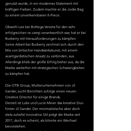
genutzt wurde, in ein modernes Statement mit 
kräftigen Farben. Zudem machte er die Jodie Bag 
zu einem unverkennbaren It-Piece.
Obwohl Lee bei Bottega Veneta für den sehr 
erfolgreichen re-vamp verantwortlich war, hat er bei 
Burberry mit Herausforderungen zu kämpfen.
Seine Arbeit bei Burberry zeichnet sich durch den 
Mix von britischer Handwerkskunst, mit einem 
avantgardistischen Ansatz zu verbinden, aus. 
Allerdings blieb der große Erfolg bisher aus, da die 
Marke weiterhin mit strategischen Schwierigkeiten 
zu kämpfen hat.
Die OTB Group, Mutterunternehmen von Jil 
Sander, sucht Berichten zufolge einen neuen 
Creative Director für einige Brands. 
Derzeit ist Luke und Lucie Meier das kreative Duo 
hinter Jil Sander. Der minimalistische aber doch 
stets zutiefst innovative Stil prägt die Marke seit 
2017, doch es scheint, als könnte ein Wechsel 
bevorstehen.