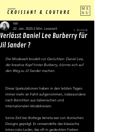
ME
NU
Vali
22. Jan. 2025
2 Min. Lesezeit
< Zurück
Verlässt Daniel Lee Burberry für
Jil Sander ?
Die Modewelt brodelt vor Gerüchten: Daniel Lee, 
der kreative Kopf hinter Burberry, könnte sich auf 
den Weg zu Jil Sander machen. 
Diese Spekulationen haben in den letzten Tagen 
immer mehr an Fahrt aufgenommen, insbesondere 
nach Berichten aus italienischen und 
internationalen Modekreisen.
Seine Zeit bei Bottega Veneta war von ikonischen 
Designs geprägt. Er verwandelte das klassische 
Intrecciato-Leder, das oft in gedeckten Farben 