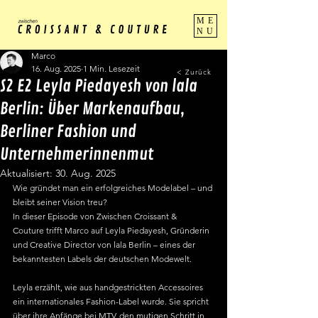
ME
NU
Marco
16. Aug. 2025
1 Min. Lesezeit
< Zurück
S2 E2 Leyla Piedayesh von lala
Berlin: Über Markenaufbau,
Berliner Fashion und
Unternehmerinnenmut
Aktualisiert:
30. Aug. 2025
Wie gründet man ein erfolgreiches Modelabel – und 
bleibt seiner Vision treu?
In dieser Episode von Zwischen Croissant & 
Couture trifft Marco auf Leyla Piedayesh, Gründerin 
und Creative Director von lala Berlin – eines der 
bekanntesten Labels der deutschen Modewelt.
Leyla erzählt, wie aus handgestrickten Accessoires 
ein internationales Fashion-Label wurde. Sie spricht 
über ihre Anfänge bei MTV, den mutigen Schritt in 