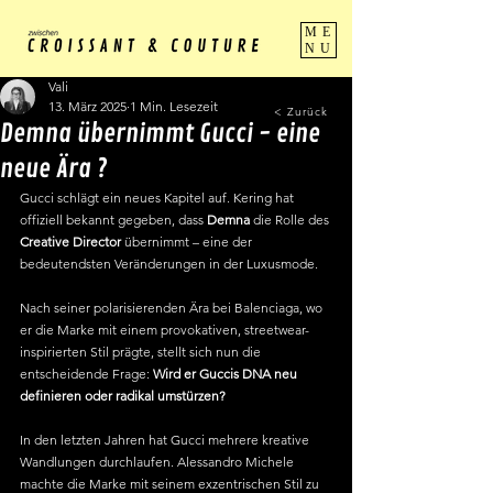
ME
NU
Vali
13. März 2025
1 Min. Lesezeit
< Zurück
Demna übernimmt Gucci - eine
neue Ära ?
Gucci schlägt ein neues Kapitel auf. Kering hat 
offiziell bekannt gegeben, dass 
Demna
 die Rolle des 
Creative Director 
übernimmt – eine der 
bedeutendsten Veränderungen in der Luxusmode. 
Nach seiner polarisierenden Ära bei Balenciaga, wo 
er die Marke mit einem provokativen, streetwear-
inspirierten Stil prägte, stellt sich nun die 
entscheidende Frage: 
Wird er Guccis DNA neu 
definieren oder radikal umstürzen?
In den letzten Jahren hat Gucci mehrere kreative 
Wandlungen durchlaufen. Alessandro Michele 
machte die Marke mit seinem exzentrischen Stil zu 