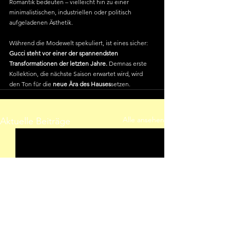
Romantik bedeuten – vielleicht hin zu einer 
minimalistischen, industriellen oder politisch 
aufgeladenen Ästhetik.
Während die Modewelt spekuliert, ist eines sicher: 
Gucci steht vor einer der spannendsten 
Transformationen der letzten Jahre.
 Demnas erste 
Kollektion, die nächste Saison erwartet wird, wird 
den Ton für die 
neue Ära des Hauses
setzen.
Alle ansehen
Aktuelle Beiträge