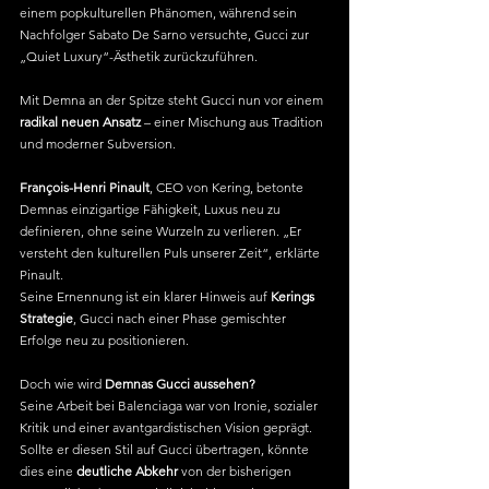
einem popkulturellen Phänomen, während sein 
Nachfolger Sabato De Sarno versuchte, Gucci zur 
„Quiet Luxury“-Ästhetik zurückzuführen. 
Mit Demna an der Spitze steht Gucci nun vor einem 
radikal neuen Ansatz
 – einer Mischung aus Tradition 
und moderner Subversion.
François-Henri Pinault
, CEO von Kering, betonte 
Demnas einzigartige Fähigkeit, Luxus neu zu 
definieren, ohne seine Wurzeln zu verlieren. „Er 
versteht den kulturellen Puls unserer Zeit“, erklärte 
Pinault. 
Seine Ernennung ist ein klarer Hinweis auf 
Kerings 
Strategie
, Gucci nach einer Phase gemischter 
Erfolge neu zu positionieren.
Doch wie wird 
Demnas Gucci aussehen?
Seine Arbeit bei Balenciaga war von Ironie, sozialer 
Kritik und einer avantgardistischen Vision geprägt. 
Sollte er diesen Stil auf Gucci übertragen, könnte 
dies eine 
deutliche Abkehr
 von der bisherigen 